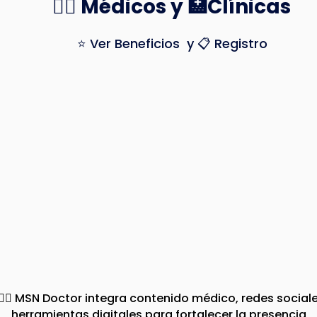
👨‍⚕️ Médicos y 🏥Clínicas
⭐ Ver Beneficios y 📋 Registro
⚕️👩‍⚕️ MSN Doctor integra contenido médico, redes social
herramientas digitales para fortalecer la presencia