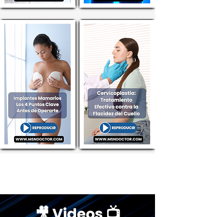
🎥 Videos 📺