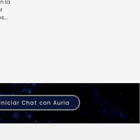
n la
ar
...
Iniciar Chat con Auria