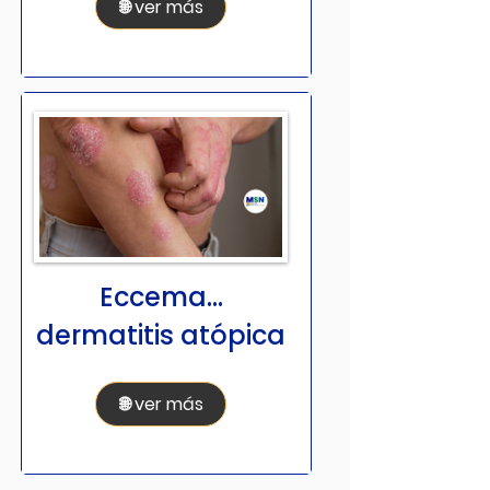
🌐 ver más
Eccema...
dermatitis atópica
🌐 ver más