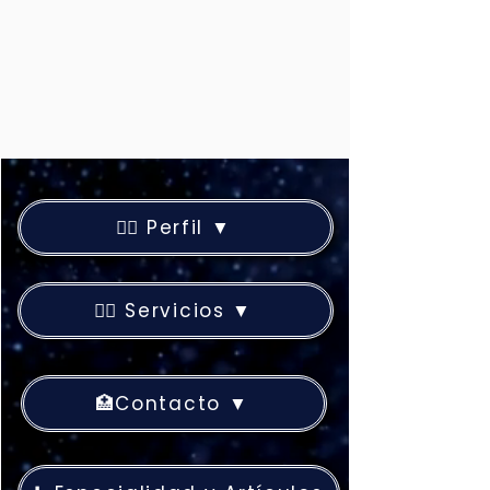
👨‍⚕️ Perfil ▼
👨‍⚕️ Servicios ▼
🏥Contacto ▼