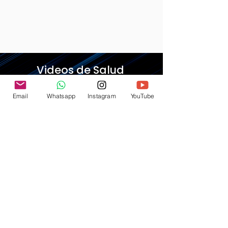
Videos de Salud
Email
Whatsapp
Instagram
YouTube
MSN Doctor
Lipoinyección Facial, ideal para
restaurar el volumen perdido, Dr.
Luis C. Moreno