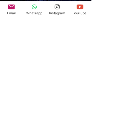
💫Videos Premium
Email
Whatsapp
Instagram
YouTube
MSN Doctor
Lipoinyección Facial, ideal para
restaurar el volumen perdido, Dr.
Luis C. Moreno
Episodio: Riesgo cardiovascular,
especialista invitado Dr. Luis A.