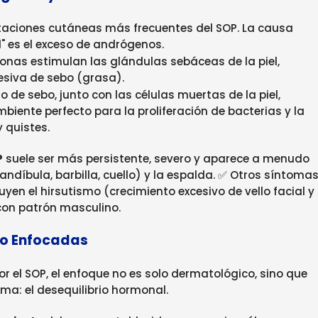
taciones cutáneas más frecuentes del SOP. La causa
" es el exceso de andrógenos.
nas estimulan las glándulas sebáceas de la piel,
siva de sebo (grasa).
eso de sebo, junto con las células muertas de la piel,
mbiente perfecto para la proliferación de bacterias y la
 quistes.
P
suele ser más persistente, severo y aparece a menudo
mandíbula, barbilla, cuello) y la espalda. ✅ Otros síntoma
yen el hirsutismo (crecimiento excesivo de vello facial y
 con patrón masculino.
to Enfocadas
r el SOP, el enfoque no es solo dermatológico, sino que
ema: el desequilibrio hormonal.