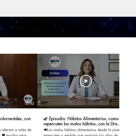
03:42
03:09
lorrectales, con
🌿 Episodio: Hábitos Alimentarios, como
repercuten los malos hábitos, con la Dra.
Laura Harding
s afectan a miles de
🍽️Los malos hábitos alimentarios desde la juventud
 🛡️ muchas veces
repercuten a medida que avanzan los años de