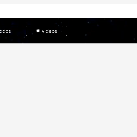
nados
🌟 Videos