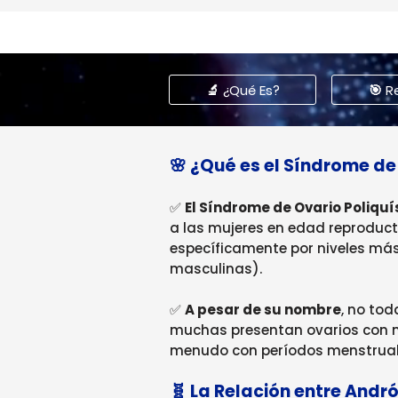
🔬 ¿Qué Es?
🎯 R
🌸 ¿Qué es el Síndrome de
✅
El Síndrome de Ovario Poliquí
a las mujeres en edad reproducti
específicamente por niveles má
masculinas).
✅
A pesar de su nombre
, no tod
muchas presentan ovarios con mú
menudo con períodos menstruales 
🧬 La Relación entre And