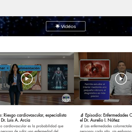
🌟 Videos
03:33
: Riesgo cardiovascular, especialista
🔬 Episodio: Enfermedades Co
 Dr. Luis A. Arcia
el Dr. Aurelio I. Núñez
go cardiovascular es la probabilidad que
🔬 Las enfermedades colorrectale
 persona de sufrir una enfermedad del
personas cada año, sin embargo,