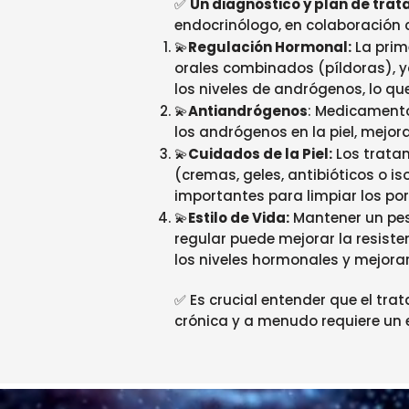
✅
Un diagnóstico y plan de tra
endocrinólogo, en colaboración
💫
Regulación Hormonal:
La prim
orales combinados (píldoras), y
los niveles de andrógenos, lo que 
💫
Antiandrógenos
: Medicamento
los andrógenos en la piel, mejora
💫
Cuidados de la Piel:
Los trata
(cremas, geles, antibióticos o i
importantes para limpiar los por
💫
Estilo de Vida:
Mantener un peso
regular puede mejorar la resisten
los niveles hormonales y mejorar
✅ Es crucial entender que el tr
crónica y a menudo requiere un 