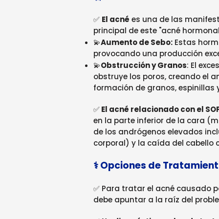
✅
El acné
es una de las manifes
principal de este "acné hormonal
💫
Aumento de Sebo:
Estas hormo
provocando una producción exce
💫
Obstrucción y Granos
: El exc
obstruye los poros, creando el a
formación de granos, espinillas y
✅
El acné relacionado con el SO
en la parte inferior de la cara (
de los andrógenos elevados inclu
corporal) y la caída del cabello
⚕️ Opciones de Tratamien
✅ Para tratar el acné causado po
debe apuntar a la raíz del probl