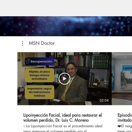
MSN Doctor
02:04
Lipoinyección Facial, ideal para restaurar el
Episodio
volumen perdido, Dr. Luis C. Moreno
invitado
✨La Lipoinyección Facial es el procedimiento ideal
❤️El ries
para restaurar el volumen perdido por el
tiene una