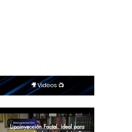
Videos
🎥
📺
MSN Doctor
Lipoinyección Facial, ideal para