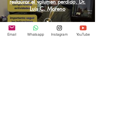
restaurar el volumen perdido, Dr.
Luis C. Moreno
Email
Whatsapp
Instagram
YouTube
Episodio: Riesgo cardiovascular,
especialista invitado Dr. Luis A.
Arcia
🔬 Episodio: Enfermedades