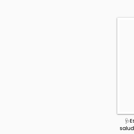
🩺E
salud