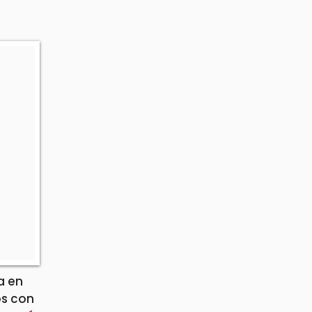
a en
os con