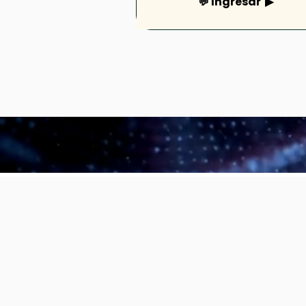
💬 Ingresar ▶