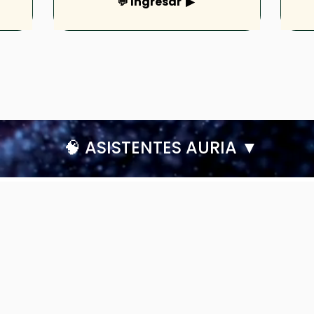
💬 Ingresar ▶
🧠 ASISTENTES AURIA ▼