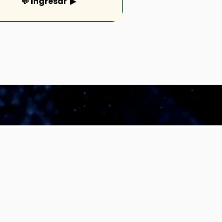
💬 Ingresar ▶