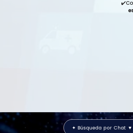
✔️Co
e
✦ Búsqueda por Chat ▼