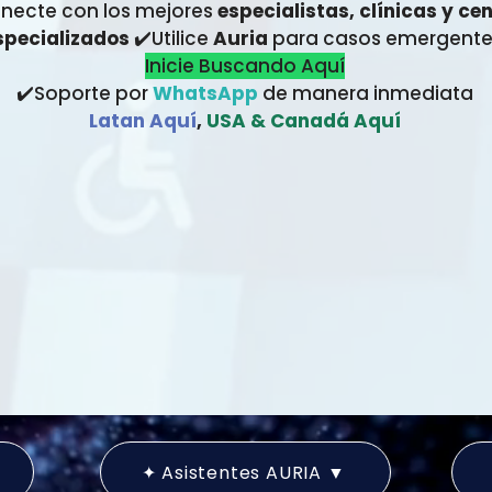
necte con los mejores
especialistas, clínicas y ce
specializados
✔️Utilice
Auria
para casos emergente
Inicie Buscando Aquí
✔️Soporte por
WhatsApp
de manera inmediata
Latan Aquí
,
USA & Canadá Aquí
✦ Asistentes AURIA ▼