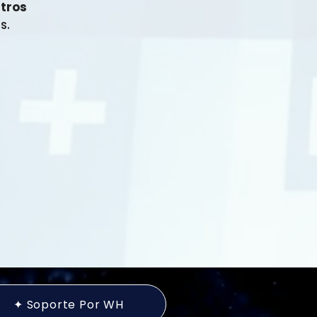
ntros
s.
✦ Soporte Por WH